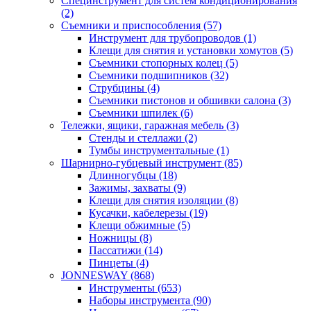
Специнструмент для систем кондиционирования
(2)
Съемники и приспособления (57)
Инструмент для трубопроводов (1)
Клещи для снятия и установки хомутов (5)
Съемники стопорных колец (5)
Съемники подшипников (32)
Струбцины (4)
Съемники пистонов и обшивки салона (3)
Съемники шпилек (6)
Тележки, ящики, гаражная мебель (3)
Cтенды и стеллажи (2)
Тумбы инструментальные (1)
Шарнирно-губцевый инструмент (85)
Длинногубцы (18)
Зажимы, захваты (9)
Клещи для снятия изоляции (8)
Кусачки, кабелерезы (19)
Клещи обжимные (5)
Ножницы (8)
Пассатижи (14)
Пинцеты (4)
JONNESWAY (868)
Инструменты (653)
Наборы инструмента (90)