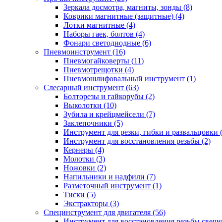
Зеркала досмотра, магниты, зонды (8)
Коврики магнитные (защитные) (4)
Лотки магнитные (4)
Наборы гаек, болтов (4)
Фонари светодиодные (6)
Пневмоинструмент (16)
Пневмогайковерты (11)
Пневмотрещотки (4)
Пневмошлифовальный инструмент (1)
Слесарный инструмент (63)
Болторезы и гайкорубы (2)
Выколотки (10)
Зубила и крейцмейсели (7)
Заклепочники (5)
Инструмент для резки, гибки и развальцовки 
Инструмент для восстановления резьбы (2)
Кернеры (4)
Молотки (3)
Ножовки (2)
Напильники и надфили (7)
Разметочный инструмент (1)
Тиски (5)
Экстракторы (3)
Специнструмент для двигателя (56)
Инструмент для восстановления резьбы свечн