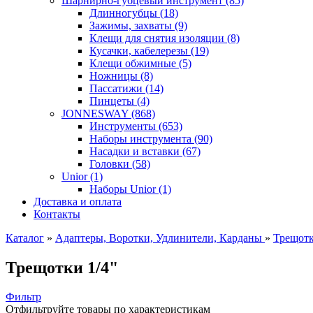
Шарнирно-губцевый инструмент (85)
Длинногубцы (18)
Зажимы, захваты (9)
Клещи для снятия изоляции (8)
Кусачки, кабелерезы (19)
Клещи обжимные (5)
Ножницы (8)
Пассатижи (14)
Пинцеты (4)
JONNESWAY (868)
Инструменты (653)
Наборы инструмента (90)
Насадки и вставки (67)
Головки (58)
Unior (1)
Наборы Unior (1)
Доставка и оплата
Контакты
Каталог
»
Адаптеры, Воротки, Удлинители, Карданы
»
Трещот
Трещотки 1/4"
Фильтр
Отфильтруйте товары по характеристикам