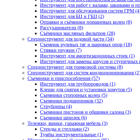
Инструмент для работ с валами, шкивами и п
Инструмент для обслуживания систем ГРМ (4
Инструмент для БЦ и ГБЦ (2)
Оправки и съёмники поршневых колец (8)
Рассухариватели (8)
Съёмники масляных фильтров (28)
Специнструмент для ходовой части (34)
Съемник рулевых тяг и шаровых опор (18)
Стяжки пружин (7)
Инструмент для амортизационных стоек (1)
Инструмент для замены шрусов и ступичных 
Специнструмент для тормозной системы (8)
Специнструмент для систем кондиционирования (2
Съемники и приспособления (57)
Инструмент для трубопроводов (1)
Клещи для снятия и установки хомутов (5)
Съемники стопорных колец (5)
Съемники подшипников (32)
Струбцины (4)
Съемники пистонов и обшивки салона (3)
Съемники шпилек (6)
Тележки, ящики, гаражная мебель (3)
Cтенды и стеллажи (2)
Тумбы инструментальные (1)