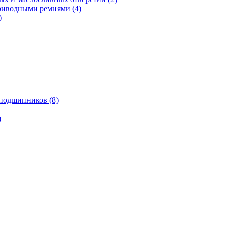
риводными ремнями (4)
)
подшипников (8)
)