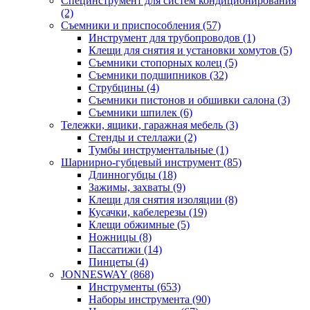
Специнструмент для систем кондиционирования
(2)
Съемники и приспособления (57)
Инструмент для трубопроводов (1)
Клещи для снятия и установки хомутов (5)
Съемники стопорных колец (5)
Съемники подшипников (32)
Струбцины (4)
Съемники пистонов и обшивки салона (3)
Съемники шпилек (6)
Тележки, ящики, гаражная мебель (3)
Cтенды и стеллажи (2)
Тумбы инструментальные (1)
Шарнирно-губцевый инструмент (85)
Длинногубцы (18)
Зажимы, захваты (9)
Клещи для снятия изоляции (8)
Кусачки, кабелерезы (19)
Клещи обжимные (5)
Ножницы (8)
Пассатижи (14)
Пинцеты (4)
JONNESWAY (868)
Инструменты (653)
Наборы инструмента (90)