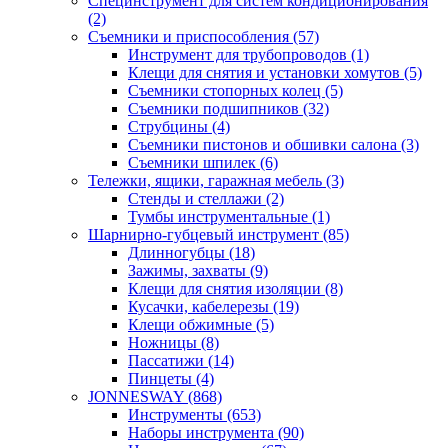
Специнструмент для систем кондиционирования
(2)
Съемники и приспособления (57)
Инструмент для трубопроводов (1)
Клещи для снятия и установки хомутов (5)
Съемники стопорных колец (5)
Съемники подшипников (32)
Струбцины (4)
Съемники пистонов и обшивки салона (3)
Съемники шпилек (6)
Тележки, ящики, гаражная мебель (3)
Cтенды и стеллажи (2)
Тумбы инструментальные (1)
Шарнирно-губцевый инструмент (85)
Длинногубцы (18)
Зажимы, захваты (9)
Клещи для снятия изоляции (8)
Кусачки, кабелерезы (19)
Клещи обжимные (5)
Ножницы (8)
Пассатижи (14)
Пинцеты (4)
JONNESWAY (868)
Инструменты (653)
Наборы инструмента (90)