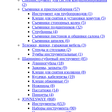
Специнструмент для систем кондиционирования
(2)
Съемники и приспособления (57)
Инструмент для трубопроводов (1)
Клещи для снятия и установки хомутов (5)
Съемники стопорных колец (5)
Съемники подшипников (32)
Струбцины (4)
Съемники пистонов и обшивки салона (3)
Съемники шпилек (6)
Тележки, ящики, гаражная мебель (3)
Cтенды и стеллажи (2)
Тумбы инструментальные (1)
Шарнирно-губцевый инструмент (85)
Длинногубцы (18)
Зажимы, захваты (9)
Клещи для снятия изоляции (8)
Кусачки, кабелерезы (19)
Клещи обжимные (5)
Ножницы (8)
Пассатижи (14)
Пинцеты (4)
JONNESWAY (868)
Инструменты (653)
Наборы инструмента (90)