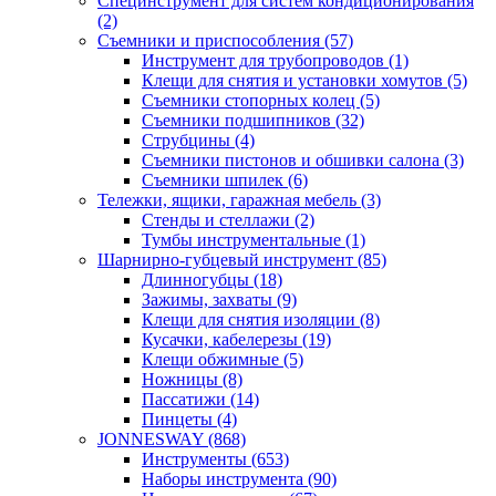
Специнструмент для систем кондиционирования
(2)
Съемники и приспособления (57)
Инструмент для трубопроводов (1)
Клещи для снятия и установки хомутов (5)
Съемники стопорных колец (5)
Съемники подшипников (32)
Струбцины (4)
Съемники пистонов и обшивки салона (3)
Съемники шпилек (6)
Тележки, ящики, гаражная мебель (3)
Cтенды и стеллажи (2)
Тумбы инструментальные (1)
Шарнирно-губцевый инструмент (85)
Длинногубцы (18)
Зажимы, захваты (9)
Клещи для снятия изоляции (8)
Кусачки, кабелерезы (19)
Клещи обжимные (5)
Ножницы (8)
Пассатижи (14)
Пинцеты (4)
JONNESWAY (868)
Инструменты (653)
Наборы инструмента (90)