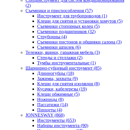
Специнструмент для систем кондиционирования
(2)
Съемники и приспособления (57)
Инструмент для трубопроводов (1)
Клещи для снятия и установки хомутов (5)
Съемники стопорных колец (5)
Съемники подшипников (32)
Струбцины (4)
Съемники пистонов и обшивки салона (3)
Съемники шпилек (6)
Тележки, ящики, гаражная мебель (3)
Cтенды и стеллажи (2)
Тумбы инструментальные (1)
Шарнирно-губцевый инструмент (85)
Длинногубцы (18)
Зажимы, захваты (9)
Клещи для снятия изоляции (8)
Кусачки, кабелерезы (19)
Клещи обжимные (5)
Ножницы (8)
Пассатижи (14)
Пинцеты (4)
JONNESWAY (868)
Инструменты (653)
Наборы инструмента (90)