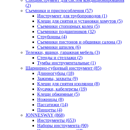
Специнструмент для систем кондиционирования
(2)
Съемники и приспособления (57)
Инструмент для трубопроводов (1)
Клещи для снятия и установки хомутов (5)
Съемники стопорных колец (5)
Съемники подшипников (32)
Струбцины (4)
Съемники пистонов и обшивки салона (3)
Съемники шпилек (6)
Тележки, ящики, гаражная мебель (3)
Cтенды и стеллажи (2)
Тумбы инструментальные (1)
Шарнирно-губцевый инструмент (85)
Длинногубцы (18)
Зажимы, захваты (9)
Клещи для снятия изоляции (8)
Кусачки, кабелерезы (19)
Клещи обжимные (5)
Ножницы (8)
Пассатижи (14)
Пинцеты (4)
JONNESWAY (868)
Инструменты (653)
Наборы инструмента (90)