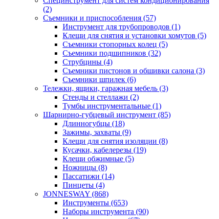
Специнструмент для систем кондиционирования
(2)
Съемники и приспособления (57)
Инструмент для трубопроводов (1)
Клещи для снятия и установки хомутов (5)
Съемники стопорных колец (5)
Съемники подшипников (32)
Струбцины (4)
Съемники пистонов и обшивки салона (3)
Съемники шпилек (6)
Тележки, ящики, гаражная мебель (3)
Cтенды и стеллажи (2)
Тумбы инструментальные (1)
Шарнирно-губцевый инструмент (85)
Длинногубцы (18)
Зажимы, захваты (9)
Клещи для снятия изоляции (8)
Кусачки, кабелерезы (19)
Клещи обжимные (5)
Ножницы (8)
Пассатижи (14)
Пинцеты (4)
JONNESWAY (868)
Инструменты (653)
Наборы инструмента (90)