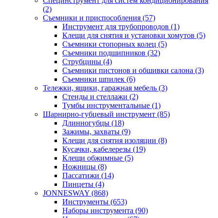
Специнструмент для систем кондиционирования
(2)
Съемники и приспособления (57)
Инструмент для трубопроводов (1)
Клещи для снятия и установки хомутов (5)
Съемники стопорных колец (5)
Съемники подшипников (32)
Струбцины (4)
Съемники пистонов и обшивки салона (3)
Съемники шпилек (6)
Тележки, ящики, гаражная мебель (3)
Cтенды и стеллажи (2)
Тумбы инструментальные (1)
Шарнирно-губцевый инструмент (85)
Длинногубцы (18)
Зажимы, захваты (9)
Клещи для снятия изоляции (8)
Кусачки, кабелерезы (19)
Клещи обжимные (5)
Ножницы (8)
Пассатижи (14)
Пинцеты (4)
JONNESWAY (868)
Инструменты (653)
Наборы инструмента (90)