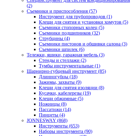
Специнструмент для систем кондиционирования
(2)
Съемники и приспособления (57)
Инструмент для трубопроводов (1)
Клещи для снятия и установки хомутов (5)
Съемники стопорных колец (5)
Съемники подшипников (32)
Струбцины (4)
Съемники пистонов и обшивки салона (3)
Съемники шпилек (6)
Тележки, ящики, гаражная мебель (3)
Cтенды и стеллажи (2)
Тумбы инструментальные (1)
Шарнирно-губцевый инструмент (85)
Длинногубцы (18)
Зажимы, захваты (9)
Клещи для снятия изоляции (8)
Кусачки, кабелерезы (19)
Клещи обжимные (5)
Ножницы (8)
Пассатижи (14)
Пинцеты (4)
JONNESWAY (868)
Инструменты (653)
Наборы инструмента (90)