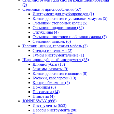
Специнструмент для систем кондиционирования
(2)
Съемники и приспособления (57)
Инструмент для трубопроводов (1)
Клещи для снятия и установки хомутов (5)
Съемники стопорных колец (5)
Съемники подшипников (32)
Струбцины (4)
Съемники пистонов и обшивки салона (3)
Съемники шпилек (6)
Тележки, ящики, гаражная мебель (3)
Cтенды и стеллажи (2)
Тумбы инструментальные (1)
Шарнирно-губцевый инструмент (85)
Длинногубцы (18)
Зажимы, захваты (9)
Клещи для снятия изоляции (8)
Кусачки, кабелерезы (19)
Клещи обжимные (5)
Ножницы (8)
Пассатижи (14)
Пинцеты (4)
JONNESWAY (868)
Инструменты (653)
Наборы инструмента (90)