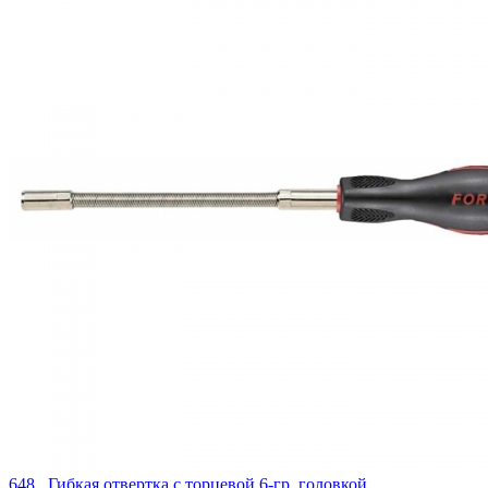
648.. Гибкая отвертка с торцевой 6-гр. головкой