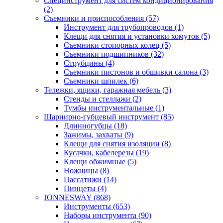
Специнструмент для систем кондиционирования
(2)
Съемники и приспособления (57)
Инструмент для трубопроводов (1)
Клещи для снятия и установки хомутов (5)
Съемники стопорных колец (5)
Съемники подшипников (32)
Струбцины (4)
Съемники пистонов и обшивки салона (3)
Съемники шпилек (6)
Тележки, ящики, гаражная мебель (3)
Cтенды и стеллажи (2)
Тумбы инструментальные (1)
Шарнирно-губцевый инструмент (85)
Длинногубцы (18)
Зажимы, захваты (9)
Клещи для снятия изоляции (8)
Кусачки, кабелерезы (19)
Клещи обжимные (5)
Ножницы (8)
Пассатижи (14)
Пинцеты (4)
JONNESWAY (868)
Инструменты (653)
Наборы инструмента (90)