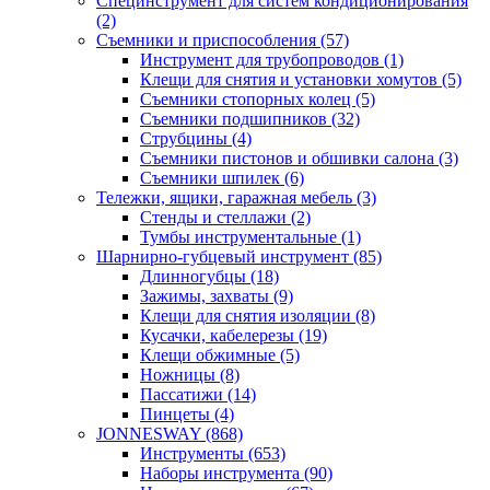
Специнструмент для систем кондиционирования
(2)
Съемники и приспособления (57)
Инструмент для трубопроводов (1)
Клещи для снятия и установки хомутов (5)
Съемники стопорных колец (5)
Съемники подшипников (32)
Струбцины (4)
Съемники пистонов и обшивки салона (3)
Съемники шпилек (6)
Тележки, ящики, гаражная мебель (3)
Cтенды и стеллажи (2)
Тумбы инструментальные (1)
Шарнирно-губцевый инструмент (85)
Длинногубцы (18)
Зажимы, захваты (9)
Клещи для снятия изоляции (8)
Кусачки, кабелерезы (19)
Клещи обжимные (5)
Ножницы (8)
Пассатижи (14)
Пинцеты (4)
JONNESWAY (868)
Инструменты (653)
Наборы инструмента (90)