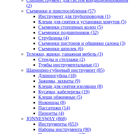
Специнструмент для систем кондиционирования
(2)
Съемники и приспособления (57)
Инструмент для трубопроводов (1)
Клещи для снятия и установки хомутов (5)
Съемники стопорных колец (5)
Съемники подшипников (32)
Струбцины (4)
Съемники пистонов и обшивки салона (3)
Съемники шпилек (6)
Тележки, ящики, гаражная мебель (3)
Cтенды и стеллажи (2)
Тумбы инструментальные (1)
Шарнирно-губцевый инструмент (85)
Длинногубцы (18)
Зажимы, захваты (9)
Клещи для снятия изоляции (8)
Кусачки, кабелерезы (19)
Клещи обжимные (5)
Ножницы (8)
Пассатижи (14)
Пинцеты (4)
JONNESWAY (868)
Инструменты (653)
Наборы инструмента (90)