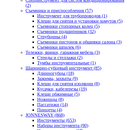
Специнструмент для систем кондиционирования
(2)
Съемники и приспособления (57)
Инструмент для трубопроводов (1)
Клещи для снятия и установки хомутов (5)
Съемники стопорных колец (5)
Съемники подшипников (32)
Струбцины (4)
Съемники пистонов и обшивки салона (3)
Съемники шпилек (6)
Тележки, ящики, гаражная мебель (3)
Cтенды и стеллажи (2)
Тумбы инструментальные (1)
Шарнирно-губцевый инструмент (85)
Длинногубцы (18)
Зажимы, захваты (9)
Клещи для снятия изоляции (8)
Кусачки, кабелерезы (19)
Клещи обжимные (5)
Ножницы (8)
Пассатижи (14)
Пинцеты (4)
JONNESWAY (868)
Инструменты (653)
Наборы инструмента (90)