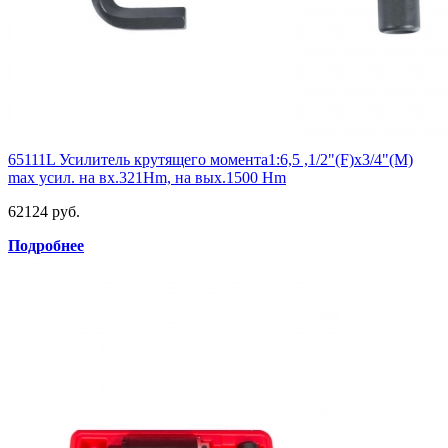
65111L Усилитель крутящего момента1:6,5 ,1/2"(F)x3/4"(M)
max усил. на вх.321Hm, на вых.1500 Hm
62124 руб.
Подробнее