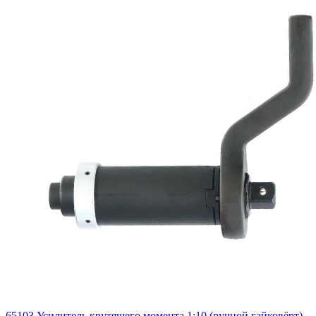
65103 Усилитель крутящего момента 1:10 (ручной гайковёрт)