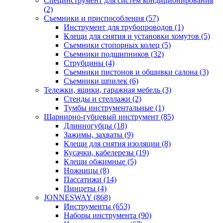
Специнструмент для систем кондиционирования
(2)
Съемники и приспособления (57)
Инструмент для трубопроводов (1)
Клещи для снятия и установки хомутов (5)
Съемники стопорных колец (5)
Съемники подшипников (32)
Струбцины (4)
Съемники пистонов и обшивки салона (3)
Съемники шпилек (6)
Тележки, ящики, гаражная мебель (3)
Cтенды и стеллажи (2)
Тумбы инструментальные (1)
Шарнирно-губцевый инструмент (85)
Длинногубцы (18)
Зажимы, захваты (9)
Клещи для снятия изоляции (8)
Кусачки, кабелерезы (19)
Клещи обжимные (5)
Ножницы (8)
Пассатижи (14)
Пинцеты (4)
JONNESWAY (868)
Инструменты (653)
Наборы инструмента (90)